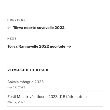
Navigeerimine
Previous
PREVIOUS
Post
Tõrva noorte suvevolle 2022
Next
NEXT
Post
Tõrva Rannavolle 2022 noortele
VIIMASED UUDISED
Sakala mängud 2023
mai 17, 2023
Eesti Meistrivõistlused 2023 U18 tüdrukutele
mai 17, 2023