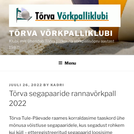
Skip
to
content
TÕRVA VÕRKPALLIKLUBI
Klubi, mis ühendab Tõrva piirkonna võrkpallisõpru aastast
1987!
Menu
POSTED
JUULI 26, 2022
BY
KADRI
ON
Tõrva segapaaride rannavõrkpall
2022
Tõrva Tule-Päevade raames korraldasime taaskord ühe
mõnusa võistluse segapaaridele, kus segadust rohkem
kui küll – etteregistreeritud segapaarid loosisime