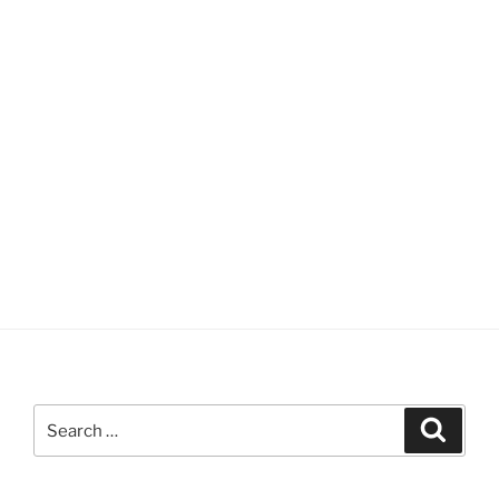
Search
Search
for: