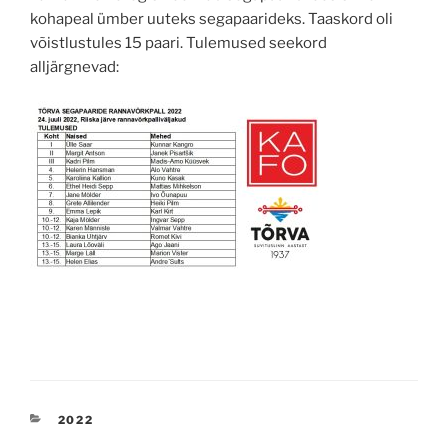
kohapeal ümber uuteks segapaarideks. Taaskord oli
võistlustules 15 paari. Tulemused seekord
alljärgnevad:
CATEGORIES
2022