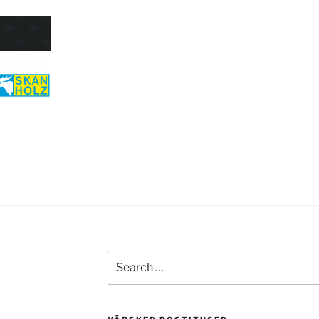
Search
for: