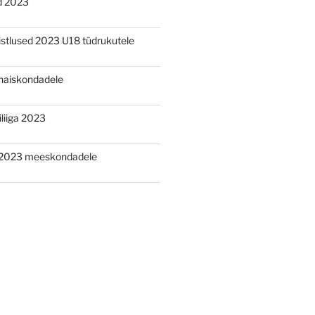
d 2023
õistlused 2023 U18 tüdrukutele
aiskondadele
liiga 2023
2023 meeskondadele