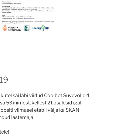
019
akutel sai läbi viidud Coolbet Suvevolle 4
sa 53 inimest, kellest 21 osalesid igal
loositi viimasel etapil välja ka SKAN
ndud lastemaja!
tele!