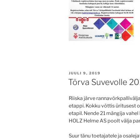
POSTED
JUULI 9, 2019
ON
Tõrva Suvevolle 2
Riiska järve rannavõrkpallivälj
etappi. Kokku võttis üritusest o
etapil. Nende 21 mängija vahel 
HOLZ Helme AS poolt välja pa
Suur tänu toetajatele ja osaleja