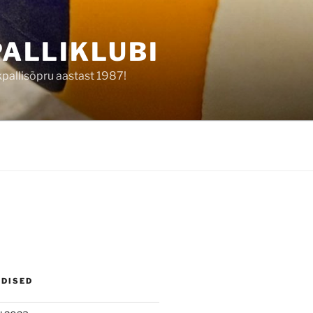
ALLIKLUBI
kpallisõpru aastast 1987!
UDISED