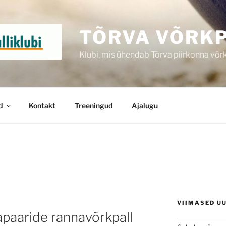
TÕRVA VÕRKP
Klubi, mis ühendab Tõrva piirkonna võr
d
Kontakt
Treeningud
Ajalugu
VIIMASED U
apaaride rannavõrkpall