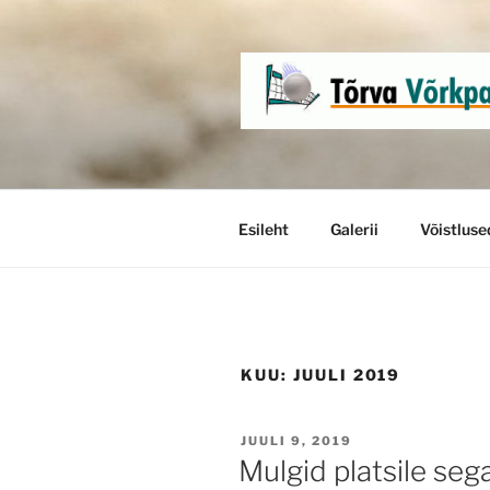
Skip
to
content
Esileht
Galerii
Võistluse
KUU:
JUULI 2019
POSTED
JUULI 9, 2019
ON
Mulgid platsile seg