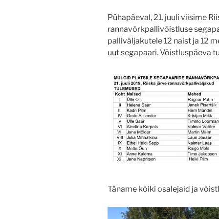
Pühapäeval, 21. juuli viisime Rii
rannavõrkpallivõistluse sega
palliväljakutele 12 naist ja 12
uut segapaari. Võistluspäeva t
Täname kõiki osalejaid ja võist