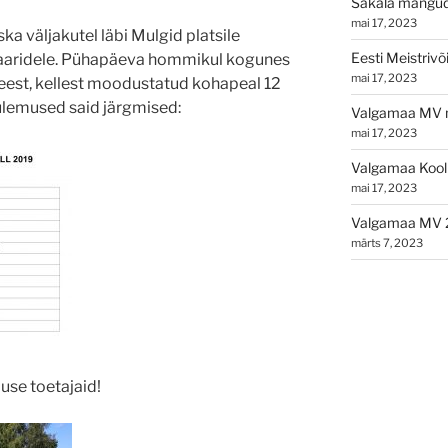
Sakala mängu
mai 17, 2023
ska väljakutel läbi Mulgid platsile
Eesti Meistriv
paaridele. Pühapäeva hommikul kogunes
mai 17, 2023
 meest, kellest moodustatud kohapeal 12
ulemused said järgmised:
Valgamaa MV n
mai 17, 2023
Valgamaa Kooli
mai 17, 2023
Valgamaa MV 
märts 7, 2023
luse toetajaid!