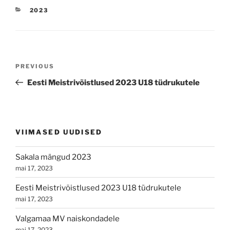
CATEGORIES
2023
Navigeerimine
Previous
PREVIOUS
Post
Eesti Meistrivõistlused 2023 U18 tüdrukutele
VIIMASED UUDISED
Sakala mängud 2023
mai 17, 2023
Eesti Meistrivõistlused 2023 U18 tüdrukutele
mai 17, 2023
Valgamaa MV naiskondadele
mai 17, 2023