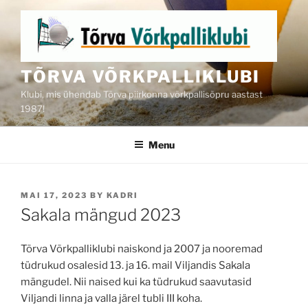
Skip
to
content
TÕRVA VÕRKPALLIKLUBI
Klubi, mis ühendab Tõrva piirkonna võrkpallisõpru aastast
1987!
Menu
POSTED
MAI 17, 2023
BY
KADRI
ON
Sakala mängud 2023
Tõrva Võrkpalliklubi naiskond ja 2007 ja nooremad
tüdrukud osalesid 13. ja 16. mail Viljandis Sakala
mängudel. Nii naised kui ka tüdrukud saavutasid
Viljandi linna ja valla järel tubli III koha.