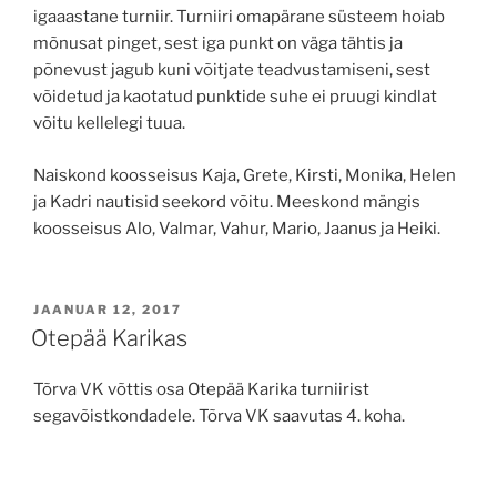
igaaastane turniir. Turniiri omapärane süsteem hoiab
mõnusat pinget, sest iga punkt on väga tähtis ja
põnevust jagub kuni võitjate teadvustamiseni, sest
võidetud ja kaotatud punktide suhe ei pruugi kindlat
võitu kellelegi tuua.
Naiskond koosseisus Kaja, Grete, Kirsti, Monika, Helen
ja Kadri nautisid seekord võitu. Meeskond mängis
koosseisus Alo, Valmar, Vahur, Mario, Jaanus ja Heiki.
POSTED
JAANUAR 12, 2017
ON
Otepää Karikas
Tõrva VK võttis osa Otepää Karika turniirist
segavõistkondadele. Tõrva VK saavutas 4. koha.