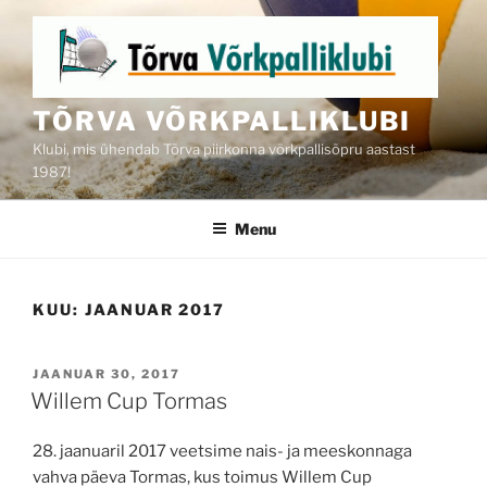
Skip
to
content
TÕRVA VÕRKPALLIKLUBI
Klubi, mis ühendab Tõrva piirkonna võrkpallisõpru aastast
1987!
Menu
KUU:
JAANUAR 2017
POSTED
JAANUAR 30, 2017
ON
Willem Cup Tormas
28. jaanuaril 2017 veetsime nais- ja meeskonnaga
vahva päeva Tormas, kus toimus Willem Cup