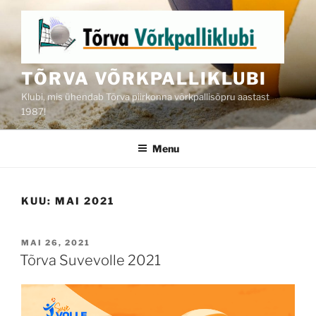
Skip
to
content
TÕRVA VÕRKPALLIKLUBI
Klubi, mis ühendab Tõrva piirkonna võrkpallisõpru aastast
1987!
Menu
KUU:
MAI 2021
POSTED
MAI 26, 2021
ON
Tõrva Suvevolle 2021