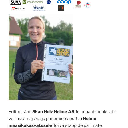
Eriline tänu
Skan Holz Helme AS
-le peaauhinnaks aia-
või lastemaja välja panemise eest! Ja
Helme
maasikakasvatusele
Tõrva etappide parimate