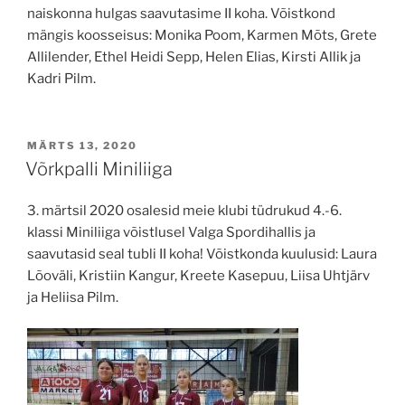
naiskonna hulgas saavutasime II koha. Võistkond
mängis koosseisus: Monika Poom, Karmen Mõts, Grete
Allilender, Ethel Heidi Sepp, Helen Elias, Kirsti Allik ja
Kadri Pilm.
POSTED
MÄRTS 13, 2020
ON
Võrkpalli Miniliiga
3. märtsil 2020 osalesid meie klubi tüdrukud 4.-6.
klassi Miniliiga võistlusel Valga Spordihallis ja
saavutasid seal tubli II koha! Võistkonda kuulusid: Laura
Lõoväli, Kristiin Kangur, Kreete Kasepuu, Liisa Uhtjärv
ja Heliisa Pilm.