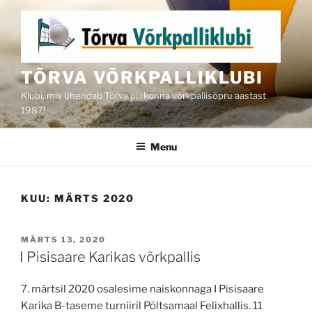
Skip
to
content
TÕRVA VÕRKPALLIKLUBI
Klubi, mis ühendab Tõrva piirkonna võrkpallisõpru aastast
1987!
Menu
KUU:
MÄRTS 2020
POSTED
MÄRTS 13, 2020
ON
I Pisisaare Karikas võrkpallis
7. märtsil 2020 osalesime naiskonnaga I Pisisaare
Karika B-taseme turniiril Põltsamaal Felixhallis. 11