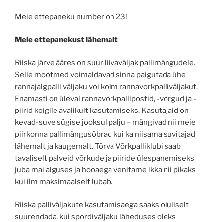
Meie ettepaneku number on 23!
Meie ettepanekust lähemalt
Riiska järve ääres on suur liivaväljak pallimängudele.
Selle mõõtmed võimaldavad sinna paigutada ühe
rannajalgpalli väljaku või kolm rannavõrkpalliväljakut.
Enamasti on üleval rannavõrkpallipostid, -võrgud ja -
piirid kõigile avalikult kasutamiseks. Kasutajaid on
kevad-suve sügise jooksul palju – mängivad nii meie
piirkonna pallimängusõbrad kui ka niisama suvitajad
lähemalt ja kaugemalt. Tõrva Võrkpalliklubi saab
tavaliselt palveid võrkude ja piiride ülespanemiseks
juba mai alguses ja hooaega venitame ikka nii pikaks
kui ilm maksimaalselt lubab.
Riiska palliväljakute kasutamisaega saaks oluliselt
suurendada, kui spordiväljaku läheduses oleks