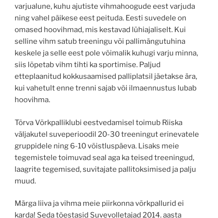
varjualune, kuhu ajutiste vihmahoogude eest varjuda
ning vahel päikese eest peituda. Eesti suvedele on
omased hoovihmad, mis kestavad lühiajaliselt. Kui
selline vihm satub treeningu või pallimängutuhina
keskele ja selle eest pole võimalik kuhugi varju minna,
siis lõpetab vihm tihti ka sportimise. Paljud
etteplaanitud kokkusaamised palliplatsil jäetakse ära,
kui vahetult enne trenni sajab või ilmaennustus lubab
hoovihma.
Tõrva Võrkpalliklubi eestvedamisel toimub Riiska
väljakutel suveperioodil 20-30 treeningut erinevatele
gruppidele ning 6-10 võistluspäeva. Lisaks meie
tegemistele toimuvad seal aga ka teised treeningud,
laagrite tegemised, suvitajate pallitoksimised ja palju
muud.
Märga liiva ja vihma meie piirkonna võrkpallurid ei
karda! Seda tõestasid Suvevolletajad 2014. aasta