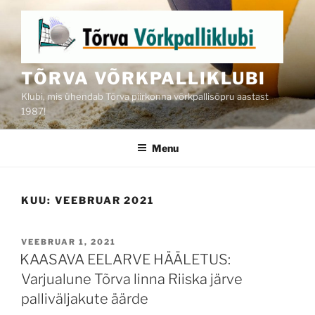
Skip
to
content
TÕRVA VÕRKPALLIKLUBI
Klubi, mis ühendab Tõrva piirkonna võrkpallisõpru aastast
1987!
Menu
KUU:
VEEBRUAR 2021
POSTED
VEEBRUAR 1, 2021
ON
KAASAVA EELARVE HÄÄLETUS:
Varjualune Tõrva linna Riiska järve
palliväljakute äärde