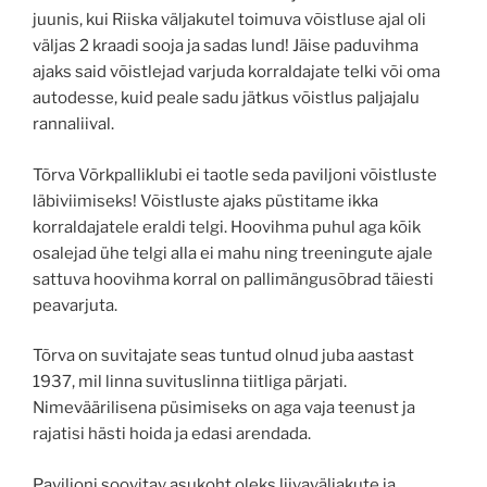
juunis, kui Riiska väljakutel toimuva võistluse ajal oli
väljas 2 kraadi sooja ja sadas lund! Jäise paduvihma
ajaks said võistlejad varjuda korraldajate telki või oma
autodesse, kuid peale sadu jätkus võistlus paljajalu
rannaliival.
Tõrva Võrkpalliklubi ei taotle seda paviljoni võistluste
läbiviimiseks! Võistluste ajaks püstitame ikka
korraldajatele eraldi telgi. Hoovihma puhul aga kõik
osalejad ühe telgi alla ei mahu ning treeningute ajale
sattuva hoovihma korral on pallimängusõbrad täiesti
peavarjuta.
Tõrva on suvitajate seas tuntud olnud juba aastast
1937, mil linna suvituslinna tiitliga pärjati.
Nimeväärilisena püsimiseks on aga vaja teenust ja
rajatisi hästi hoida ja edasi arendada.
Paviljoni soovitav asukoht oleks liivaväljakute ja