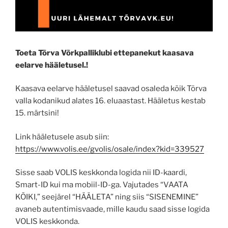
Toeta Tõrva Võrkpalliklubi ettepanekut kaasava
eelarve hääletusel.!
Kaasava eelarve hääletusel saavad osaleda kõik Tõrva
valla kodanikud alates 16. eluaastast. Hääletus kestab
15. märtsini!
Link hääletusele asub siin:
https://www.volis.ee/gvolis/osale/index?kid=339527
Sisse saab VOLIS keskkonda logida nii ID-kaardi,
Smart-ID kui ma mobiil-ID-ga. Vajutades “VAATA
KÕIKI,” seejärel “HÄÄLETA” ning siis “SISENEMINE”
avaneb autentimisvaade, mille kaudu saad sisse logida
VOLIS keskkonda.