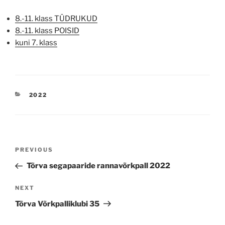
8.-11. klass TÜDRUKUD
8.-11. klass POISID
kuni 7. klass
CATEGORIES
2022
Navigeerimine
Previous
PREVIOUS
Post
Tõrva segapaaride rannavõrkpall 2022
Next
NEXT
Post
Tõrva Võrkpalliklubi 35