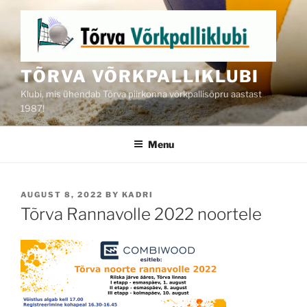
Skip
to
content
TÕRVA VÕRKPALLIKLUBI
Klubi, mis ühendab Tõrva piirkonna võrkpallisõpru aastast
1987!
Menu
POSTED
AUGUST 8, 2022
BY
KADRI
ON
Tõrva Rannavolle 2022 noortele