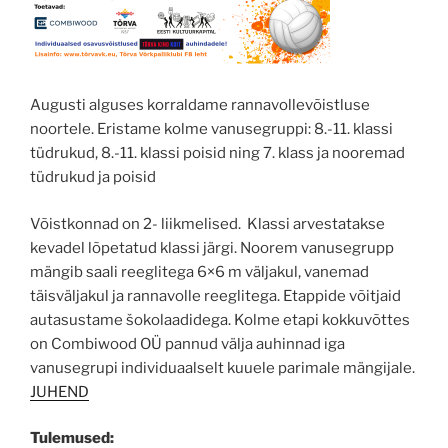
Augusti alguses korraldame rannavollevõistluse
noortele. Eristame kolme vanusegruppi: 8.-11. klassi
tüdrukud, 8.-11. klassi poisid ning 7. klass ja nooremad
tüdrukud ja poisid
Võistkonnad on 2- liikmelised. Klassi arvestatakse
kevadel lõpetatud klassi järgi. Noorem vanusegrupp
mängib saali reeglitega 6×6 m väljakul, vanemad
täisväljakul ja rannavolle reeglitega. Etappide võitjaid
autasustame šokolaadidega. Kolme etapi kokkuvõttes
on Combiwood OÜ pannud välja auhinnad iga
vanusegrupi individuaalselt kuuele parimale mängijale.
JUHEND
Tulemused: