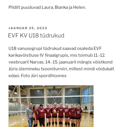
Pildilt puuduvad Laura, Bianka ja Helen.
POSTED
JAANUAR 25, 2023
ON
EVF KV U18 tüdrukud
U18 vanusegrupi tüdrukud saavad osaleda EVF
karikavõistluse IV finaalgrupis, mis toimub 11.-12.
veebruaril Narvas. 14.-15. jaanuaril mängis võistkond
Jüris ülemineku tsooniturniiri, millest mindi võidukalt
edasi. Foto Jüri spordihoones