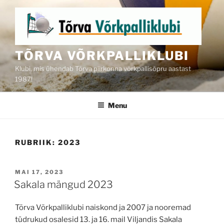
Skip
to
content
TÕRVA VÕRKPALLIKLUBI
Klubi, mis ühendab Tõrva piirkonna võrkpallisõpru aastast
1987!
Menu
RUBRIIK:
2023
POSTED
MAI 17, 2023
ON
Sakala mängud 2023
Tõrva Võrkpalliklubi naiskond ja 2007 ja nooremad
tüdrukud osalesid 13. ja 16. mail Viljandis Sakala