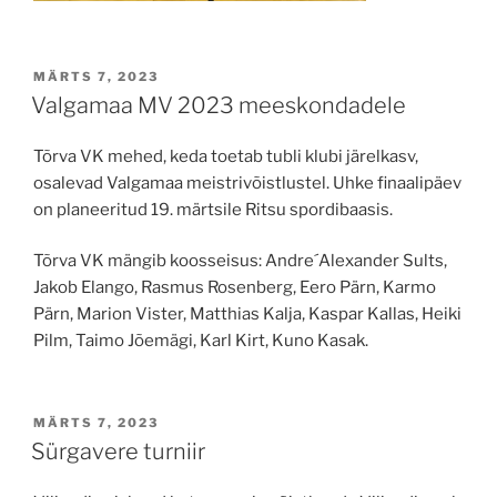
POSTED
MÄRTS 7, 2023
ON
Valgamaa MV 2023 meeskondadele
Tõrva VK mehed, keda toetab tubli klubi järelkasv,
osalevad Valgamaa meistrivõistlustel. Uhke finaalipäev
on planeeritud 19. märtsile Ritsu spordibaasis.
Tõrva VK mängib koosseisus: Andre´Alexander Sults,
Jakob Elango, Rasmus Rosenberg, Eero Pärn, Karmo
Pärn, Marion Vister, Matthias Kalja, Kaspar Kallas, Heiki
Pilm, Taimo Jõemägi, Karl Kirt, Kuno Kasak.
POSTED
MÄRTS 7, 2023
ON
Sürgavere turniir