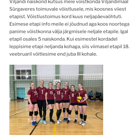
Viljandi naiskond kutsus meie võistkonda Viljandimaal
Sürgaveres toimuvale võistlusele, mis koosnes viiest
etapist. Võistlustoimus kord kuus neljapäevaõhtuti.
Esimese etapi info meile ei jõudnud aga koos noortega
panime võistkonna välja järgmisele neljale etapile. Igal
etapil osales 5 naiskonda. Kui esimestel kordadel
leppisime etapi neljanda kohaga, siis viimasel etapil 18.
veebruaril võitlesime end juba III kohale.