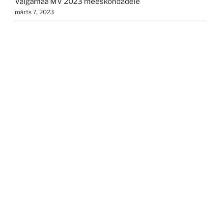
Valgamaa MV 2023 meeskondadele
märts 7, 2023