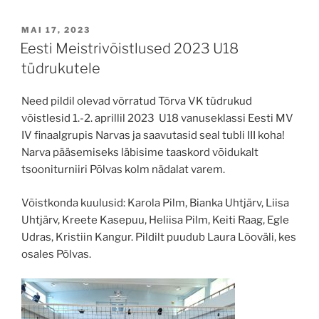
POSTED
MAI 17, 2023
ON
Eesti Meistrivõistlused 2023 U18
tüdrukutele
Need pildil olevad võrratud Tõrva VK tüdrukud
võistlesid 1.-2. aprillil 2023 U18 vanuseklassi Eesti MV
IV finaalgrupis Narvas ja saavutasid seal tubli III koha!
Narva pääsemiseks läbisime taaskord võidukalt
tsooniturniiri Põlvas kolm nädalat varem.
Võistkonda kuulusid: Karola Pilm, Bianka Uhtjärv, Liisa
Uhtjärv, Kreete Kasepuu, Heliisa Pilm, Keiti Raag, Egle
Udras, Kristiin Kangur. Pildilt puudub Laura Lõoväli, kes
osales Põlvas.