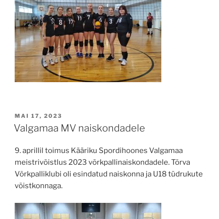
POSTED
MAI 17, 2023
ON
Valgamaa MV naiskondadele
9. aprillil toimus Kääriku Spordihoones Valgamaa
meistrivõistlus 2023 võrkpallinaiskondadele. Tõrva
Võrkpalliklubi oli esindatud naiskonna ja U18 tüdrukute
võistkonnaga.