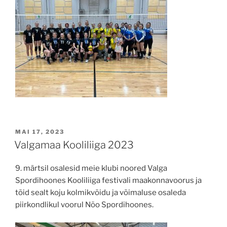
POSTED
MAI 17, 2023
ON
Valgamaa Kooliliiga 2023
9. märtsil osalesid meie klubi noored Valga
Spordihoones Kooliliiga festivali maakonnavoorus ja
tõid sealt koju kolmikvõidu ja võimaluse osaleda
piirkondlikul voorul Nõo Spordihoones.