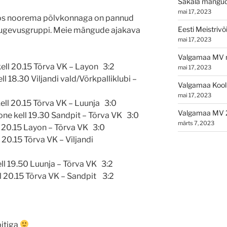
Sakala mängu
mai 17, 2023
koos noorema põlvkonnaga on pannud
Eesti Meistriv
I tugevusgruppi. Meie mängude ajakava
mai 17, 2023
Valgamaa MV n
ell 20.15 Tõrva VK – Layon 3:2
mai 17, 2023
l 18.30 Viljandi vald/Võrkpalliklubi –
Valgamaa Kooli
mai 17, 2023
ell 20.15 Tõrva VK – Luunja 3:0
Valgamaa MV 
one kell 19.30 Sandpit – Tõrva VK 3:0
märts 7, 2023
l 20.15 Layon – Tõrva VK 3:0
20.15 Tõrva VK – Viljandi
ll 19.50 Luunja – Tõrva VK 3:2
 20.15 Tõrva VK – Sandpit 3:2
itiga