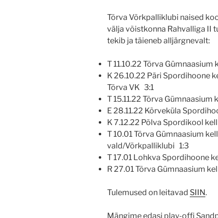
Tõrva Võrkpalliklubi naised 
välja võistkonna Rahvalliga I
tekib ja täieneb alljärgnevalt:
T 11.10.22 Tõrva Gümnaasium k
K 26.10.22 Päri Spordihoone kel
Tõrva VK 3:1
T 15.11.22 Tõrva Gümnaasium k
E 28.11.22 Kõrveküla Spordiho
K 7.12.22 Põlva Spordikool kel
T 10.01 Tõrva Gümnaasium kell 
vald/Võrkpalliklubi 1:3
T 17.01 Lohkva Spordihoone ke
R 27.01 Tõrva Gümnaasium kell
Tulemused on leitavad
SIIN
.
Mängime edasi play-offi Sandp