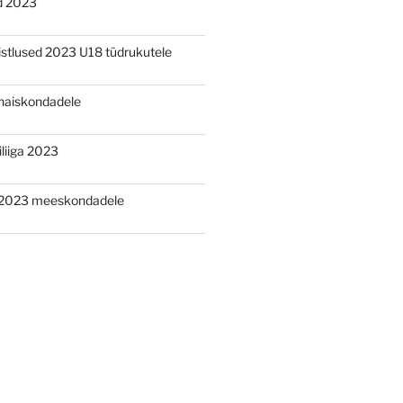
d 2023
õistlused 2023 U18 tüdrukutele
aiskondadele
liiga 2023
2023 meeskondadele