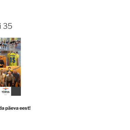
i 35
da päeva eest!