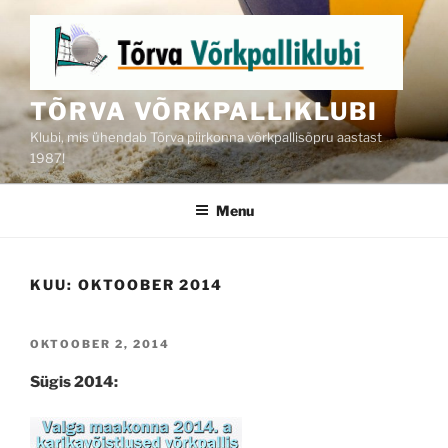
Skip
to
content
TÕRVA VÕRKPALLIKLUBI
Klubi, mis ühendab Tõrva piirkonna võrkpallisõpru aastast
1987!
Menu
KUU:
OKTOOBER 2014
POSTED
OKTOOBER 2, 2014
ON
Sügis 2014: