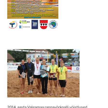
2014. aasta Valgamaa rannavõrkpalli võistlused