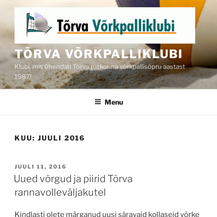
Skip
to
content
TÕRVA VÕRKPALLIKLUBI
Klubi, mis ühendab Tõrva piirkonna võrkpallisõpru aastast
1987!
Menu
KUU:
JUULI 2016
POSTED
JUULI 11, 2016
ON
Uued võrgud ja piirid Tõrva
rannavolleväljakutel
Kindlasti olete märganud uusi säravaid kollaseid võrke