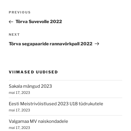
Navigeerimine
Previous
PREVIOUS
Post
Tõrva Suvevolle 2022
Next
NEXT
Post
Tõrva segapaaride rannavõrkpall 2022
VIIMASED UUDISED
Sakala mängud 2023
mai 17, 2023
Eesti Meistrivõistlused 2023 U18 tüdrukutele
mai 17, 2023
Valgamaa MV naiskondadele
mai 17, 2023