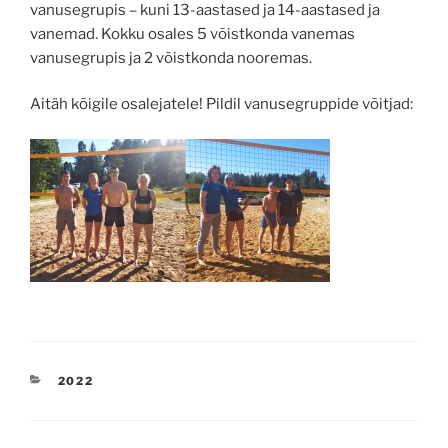
vanusegrupis – kuni 13-aastased ja 14-aastased ja
vanemad. Kokku osales 5 võistkonda vanemas
vanusegrupis ja 2 võistkonda nooremas.
Aitäh kõigile osalejatele! Pildil vanusegruppide võitjad:
CATEGORIES
2022