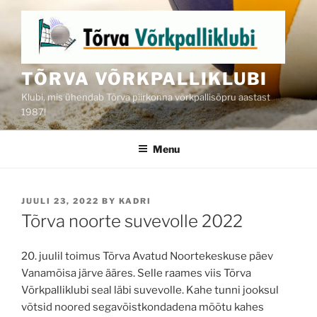
Skip
to
content
TÕRVA VÕRKPALLIKLUBI
Klubi, mis ühendab Tõrva piirkonna võrkpallisõpru aastast
1987!
Menu
POSTED
JUULI 23, 2022
BY
KADRI
ON
Tõrva noorte suvevolle 2022
20. juulil toimus Tõrva Avatud Noortekeskuse päev
Vanamõisa järve ääres. Selle raames viis Tõrva
Võrkpalliklubi seal läbi suvevolle. Kahe tunni jooksul
võtsid noored segavõistkondadena mõõtu kahes