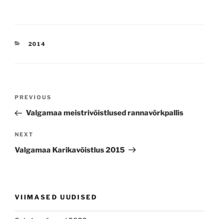
CATEGORIES
2014
Navigeerimine
Previous
PREVIOUS
Post
Valgamaa meistrivõistlused rannavõrkpallis
Next
NEXT
Post
Valgamaa Karikavõistlus 2015
VIIMASED UUDISED