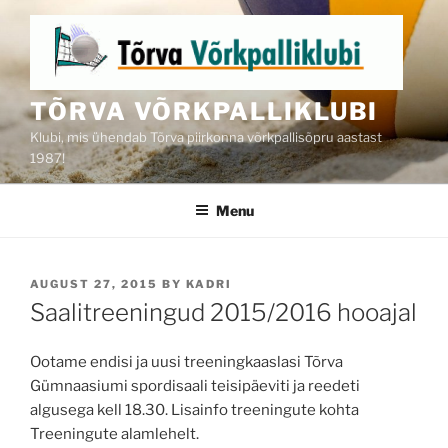
Skip
to
content
TÕRVA VÕRKPALLIKLUBI
Klubi, mis ühendab Tõrva piirkonna võrkpallisõpru aastast
1987!
Menu
POSTED
AUGUST 27, 2015
BY
KADRI
ON
Saalitreeningud 2015/2016 hooajal
Ootame endisi ja uusi treeningkaaslasi Tõrva
Gümnaasiumi spordisaali teisipäeviti ja reedeti
algusega kell 18.30. Lisainfo treeningute kohta
Treeningute alamlehelt.