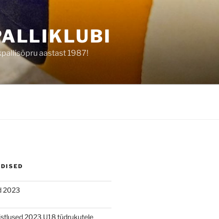
ALLIKLUBI
kpallisõpru aastast 1987!
UDISED
d 2023
õistlused 2023 U18 tüdrukutele