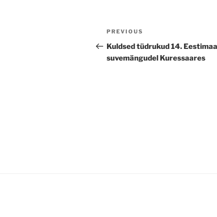
Navigeerimine
Previous
PREVIOUS
Post
Kuldsed tüdrukud 14. Eestima
suvemängudel Kuressaares