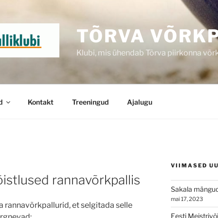
TÕRVA VÕRKP
Klubi, mis ühendab Tõrva piirkonna võr
d
Kontakt
Treeningud
Ajalugu
VIIMASED U
istlused rannavõrkpallis
Sakala mängu
mai 17, 2023
a rannavõrkpallurid, et selgitada selle
Eesti Meistriv
ärgnevad: