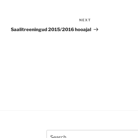
NEXT
Next
Post
a
Saalitreeningud 2015/2016 hooajal
Search