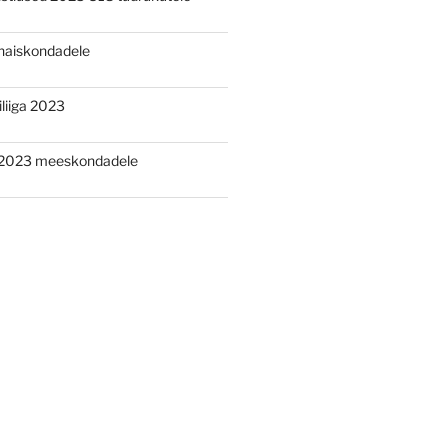
aiskondadele
liiga 2023
2023 meeskondadele