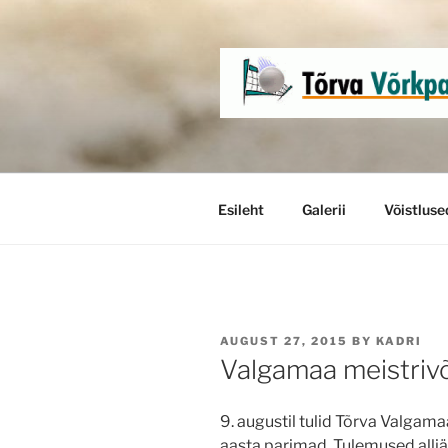
Skip
to
content
Esileht
Galerii
Võistluse
POSTED
AUGUST 27, 2015
BY
KADRI
ON
Valgamaa meistrivõ
9. augustil tulid Tõrva Valgama
aasta parimad. Tulemused allj