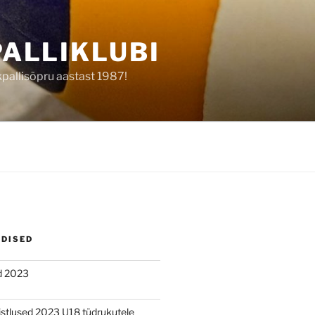
ALLIKLUBI
kpallisõpru aastast 1987!
UDISED
d 2023
õistlused 2023 U18 tüdrukutele