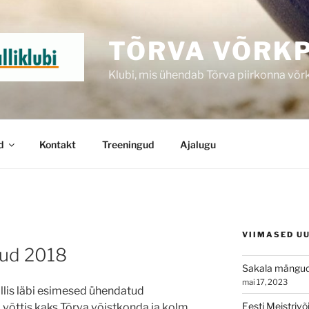
TÕRVA VÕRKP
Klubi, mis ühendab Tõrva piirkonna võr
d
Kontakt
Treeningud
Ajalugu
VIIMASED U
gud 2018
Sakala mängu
mai 17, 2023
allis läbi esimesed ühendatud
Eesti Meistriv
võttis kaks Tõrva võistkonda ja kolm