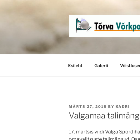
Skip
to
content
Esileht
Galerii
Võistluse
POSTED
MÄRTS 27, 2018
BY
KADRI
ON
Valgamaa talimän
17. märtsis viidi Valga Spordih
omavalitsuste talimängud. Osa 