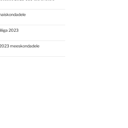
aiskondadele
liiga 2023
2023 meeskondadele