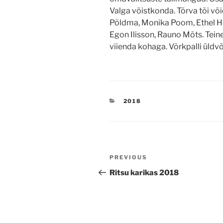
Valga võistkonda. Tõrva tõi võ
Põldma, Monika Poom, Ethel He
Egon Ilisson, Rauno Mõts. Tein
viienda kohaga. Võrkpalli üldvõ
CATEGORIES
2018
Navigeerimine
Previous
PREVIOUS
Post
Ritsu karikas 2018