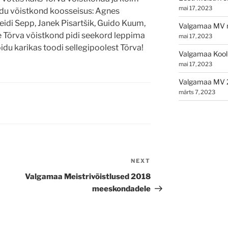
mai 17, 2023
idu võistkond koosseisus: Agnes
idi Sepp, Janek Pisartšik, Guido Kuum,
Valgamaa MV n
e Tõrva võistkond pidi seekord leppima
mai 17, 2023
idu karikas toodi sellegipoolest Tõrva!
Valgamaa Kooli
mai 17, 2023
Valgamaa MV 
märts 7, 2023
NEXT
Next
Post
Valgamaa Meistrivõistlused 2018
meeskondadele