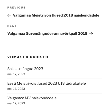
Navigeerimine
Previous
PREVIOUS
Post
Valgamaa Meistrivõistlused 2018 naiskondadele
Next
NEXT
Post
Valgamaa Suvemängude rannavõrkpall 2018
VIIMASED UUDISED
Sakala mängud 2023
mai 17, 2023
Eesti Meistrivõistlused 2023 U18 tüdrukutele
mai 17, 2023
Valgamaa MV naiskondadele
mai 17, 2023