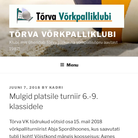
Skip
to
content
TÕRVA VÕRKPALLIKLUBI
Klubi, mis ühendab Tõrva piirkonna võrkpallisõpru aastast
1987!
Menu
POSTED
JUUNI 7, 2018
BY
KADRI
ON
Mulgid platsile turniir 6.-9.
klassidele
Tõrva VK tüdrukud võtsid osa 15. mail 2018
võrkpalliturniirist Abja Spordihoones, kus saavutati
tubli I koht! Võistkond mängis koosseisus: Agnes