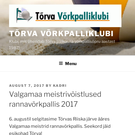
Skip
to
content
TÕRVA VÕRKPALLIKLUBI
Klubi, mis ühendab Tõrva piirkonna võrkpallisõpru aastast
1987!
Menu
POSTED
AUGUST 7, 2017
BY
KADRI
ON
Valgamaa meistrivõistlused
rannavõrkpallis 2017
6. augustil selgitasime Tõrvas Riiska järve ääres
Valgamaa meistrid rannavõrkpallis. Seekord jäid
esikohad Tõrva!