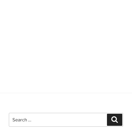
Search
Search
for: