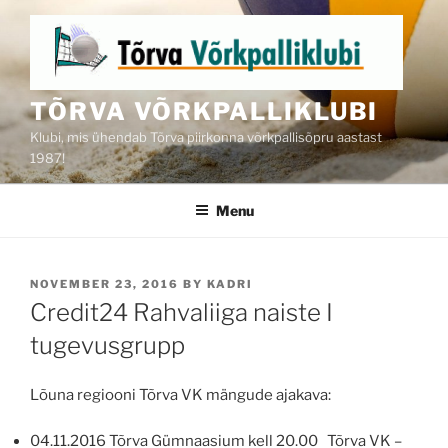
Skip
to
content
TÕRVA VÕRKPALLIKLUBI
Klubi, mis ühendab Tõrva piirkonna võrkpallisõpru aastast
1987!
Menu
POSTED
NOVEMBER 23, 2016
BY
KADRI
ON
Credit24 Rahvaliiga naiste I
tugevusgrupp
Lõuna regiooni Tõrva VK mängude ajakava:
04.11.2016 Tõrva Gümnaasium kell 20.00 Tõrva VK –