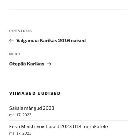
Navigeerimine
Previous
PREVIOUS
Post
Valgamaa Karikas 2016 naised
Next
NEXT
Post
Otepää Karikas
VIIMASED UUDISED
Sakala mängud 2023
mai 17, 2023
Eesti Meistrivõistlused 2023 U18 tüdrukutele
mai 17, 2023