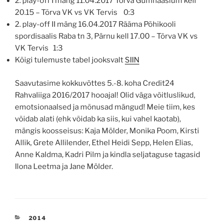
2. play-off I mäng 11.04.2017 Tõrva Gümnaasium kell
20.15 – Tõrva VK vs VK Tervis 0:3
2. play-off II mäng 16.04.2017 Rääma Põhikooli
spordisaalis Raba tn 3, Pärnu kell 17.00 – Tõrva VK vs
VK Tervis 1:3
Kõigi tulemuste tabel jooksvalt
SIIN
Saavutasime kokkuvõttes 5.-8. koha Credit24
Rahvaliiga 2016/2017 hooajal! Olid väga võitluslikud,
emotsionaalsed ja mõnusad mängud! Meie tiim, kes
võidab alati (ehk võidab ka siis, kui vahel kaotab),
mängis koosseisus: Kaja Mölder, Monika Poom, Kirsti
Allik, Grete Allilender, Ethel Heidi Sepp, Helen Elias,
Anne Kaldma, Kadri Pilm ja kindla seljataguse tagasid
Ilona Leetma ja Jane Mölder.
CATEGORIES
2014