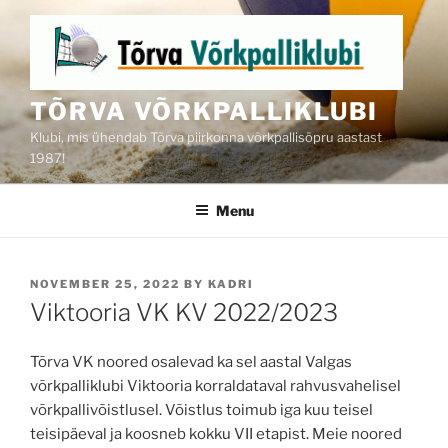
Skip
to
content
TÕRVA VÕRKPALLIKLUBI
Klubi, mis ühendab Tõrva piirkonna võrkpallisõpru aastast
1987!
Menu
POSTED
NOVEMBER 25, 2022
BY
KADRI
ON
Viktooria VK KV 2022/2023
Tõrva VK noored osalevad ka sel aastal Valgas
võrkpalliklubi Viktooria korraldataval rahvusvahelisel
võrkpallivõistlusel. Võistlus toimub iga kuu teisel
teisipäeval ja koosneb kokku VII etapist. Meie noored