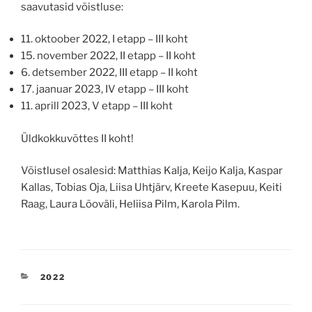
saavutasid võistluse:
11. oktoober 2022, I etapp – III koht
15. november 2022, II etapp – II koht
6. detsember 2022, III etapp – II koht
17. jaanuar 2023, IV etapp – III koht
11. aprill 2023, V etapp – III koht
Üldkokkuvõttes II koht!
Võistlusel osalesid: Matthias Kalja, Keijo Kalja, Kaspar
Kallas, Tobias Oja, Liisa Uhtjärv, Kreete Kasepuu, Keiti
Raag, Laura Lõoväli, Heliisa Pilm, Karola Pilm.
CATEGORIES
2022