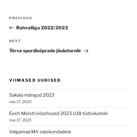
Navigeerimine
Previous
PREVIOUS
Post
Rahvaliiga 2022/2023
Next
NEXT
Post
Tõrva spordisõprade jõuluturniir
VIIMASED UUDISED
Sakala mängud 2023
mai 17, 2023
Eesti Meistrivõistlused 2023 U18 tüdrukutele
mai 17, 2023
Valgamaa MV naiskondadele