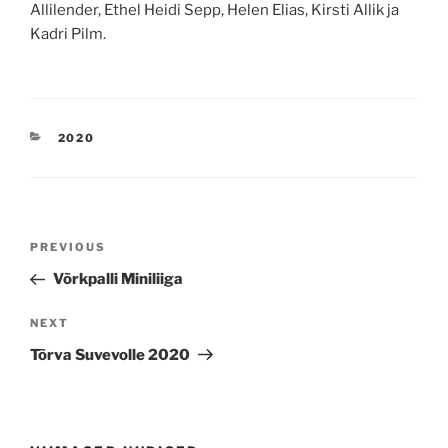
Allilender, Ethel Heidi Sepp, Helen Elias, Kirsti Allik ja
Kadri Pilm.
CATEGORIES
2020
Navigeerimine
Previous
PREVIOUS
Post
Võrkpalli Miniliiga
Next
NEXT
Post
Tõrva Suvevolle 2020