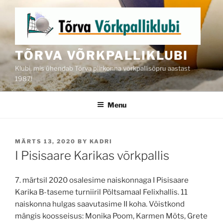
Skip
to
content
TÕRVA VÕRKPALLIKLUBI
Klubi, mis ühendab Tõrva piirkonna võrkpallisõpru aastast
1987!
Menu
POSTED
MÄRTS 13, 2020
BY
KADRI
ON
I Pisisaare Karikas võrkpallis
7. märtsil 2020 osalesime naiskonnaga I Pisisaare
Karika B-taseme turniiril Põltsamaal Felixhallis. 11
naiskonna hulgas saavutasime II koha. Võistkond
mängis koosseisus: Monika Poom, Karmen Mõts, Grete